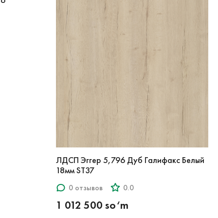
36
ЛДСП Эггер 5,796 Дуб Галифакс Белый
18мм ST37
0 отзывов
0.0
1 012 500 so‘m