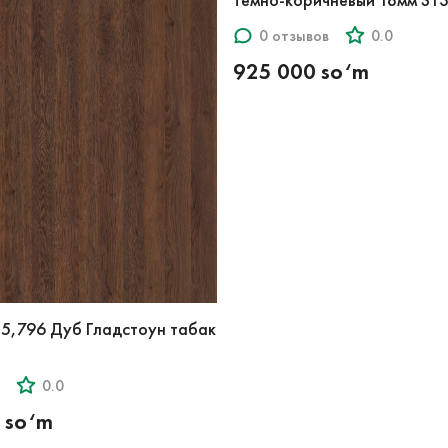
темно-коричневый 18мм ST
0 отзывов
0.0
925 000 so‘m
5,796 Дуб Гладстоун табак
0.0
 so‘m