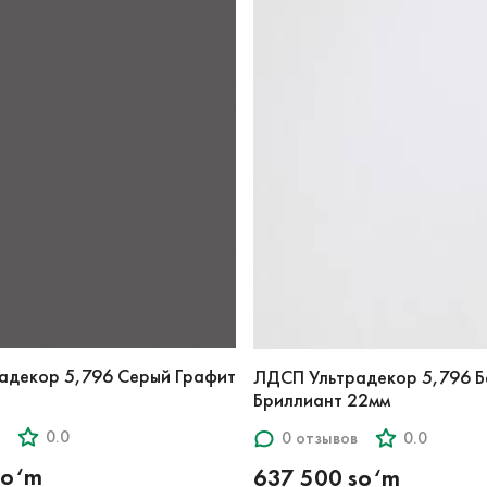
адекор 5,796 Серый Графит
ЛДСП Ультрадекор 5,796 Б
Бриллиант 22мм
0.0
0 отзывов
0.0
so‘m
637 500 so‘m