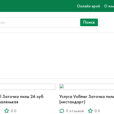
Онлайн крой
О ко
Поиск
dl Заточка пилы 24-зуб
Услуга Vollmer Заточка пилы 64-зуб
маленькая
(нестандарт)
0.0
0 отзывов
0.0