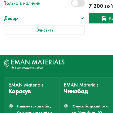
Только в наличии
7 200 so
Декор
К
Очистить
EMAN Materials
EMAN Materials
Корасув
Чинабад
Ташкентская обл.,
Юнусабадский р-н,
Уртачирчикский р-
ул. Чинобад, 65.