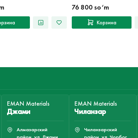
‘m
76 800 so‘m
орзина
Корзина
EMAN Materials
EMAN Materials
Джами
Чиланзар
Алмазарский
Чиланзарский
район, ул. Джами,
район, ул. Чорбог,