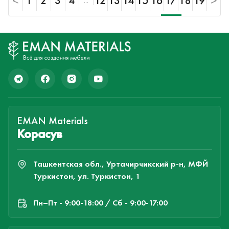
<
1
2
3
4
12
13
14
15
16
17
18
19
>
...
EMAN Materials
Корасув
Ташкентская обл., Уртачирчикский р-н, МФЙ
Туркистон, ул. Туркистон, 1
Пн–Пт - 9:00-18:00 / Сб - 9:00-17:00