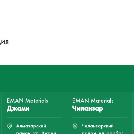
ция
EMAN Materials
EMAN Materials
Джами
Чиланзар
Алмазарский
Чиланзарский
район, ул. Джами,
район, ул. Чорбог,