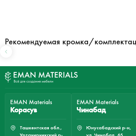
Рекомендуемая кромка/комплекта
EMAN Materials
EMAN Materials
Корасув
Чинабад
Ташкентская обл.,
Юнусабадский р-н,
Уртачирчикский р-
ул. Чинобад, 65.