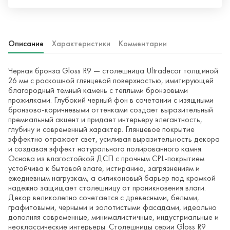
Описание
Характеристики
Комментарии
Черная бронза Gloss R9 — столешница Ultradecor толщиной
26 мм с роскошной глянцевой поверхностью, имитирующей
благородный темный камень с теплыми бронзовыми
прожилками. Глубокий черный фон в сочетании с изящными
бронзово-коричневыми оттенками создает выразительный
премиальный акцент и придает интерьеру элегантность,
глубину и современный характер. Глянцевое покрытие
эффектно отражает свет, усиливая выразительность декора
и создавая эффект натурального полированного камня.
Основа из влагостойкой ДСП с прочным CPL-покрытием
устойчива к бытовой влаге, истиранию, загрязнениям и
ежедневным нагрузкам, а силиконовый барьер под кромкой
надежно защищает столешницу от проникновения влаги.
Декор великолепно сочетается с древесными, белыми,
графитовыми, черными и золотистыми фасадами, идеально
дополняя современные, минималистичные, индустриальные и
неоклассические интерьеры. Столешницы серии Gloss R9