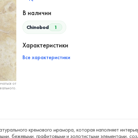
В наличии
Chinobod
1
Характеристики
Все характеристики
чаться от
еального.
атурального кремового мрамора, которая наполняет интерье
ыми, бежевыми, графитовыми и золотистыми элементами, соз