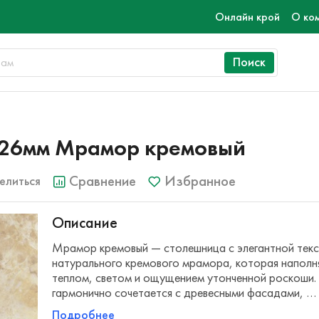
Онлайн крой
О ко
Поиск
26мм Мрамор кремовый
Сравнение
Избранное
елиться
Описание
Мрамор кремовый — столешница с элегантной тек
натурального кремового мрамора, которая наполн
теплом, светом и ощущением утонченной роскоши.
гармонично сочетается с древесными фасадами, …
Подробнее