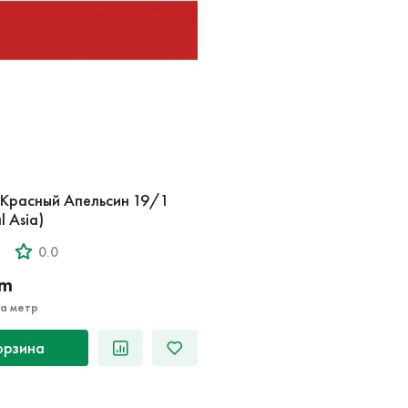
 Красный Апельсин 19/1
l Asia)
0.0
‘m
за метр
орзина