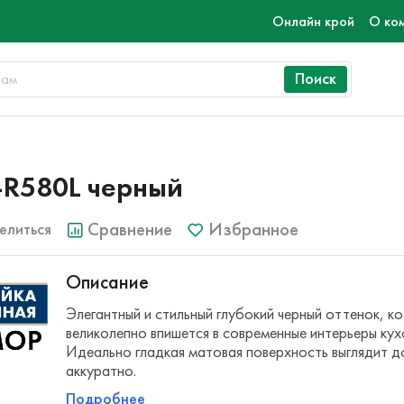
Онлайн крой
О ко
Поиск
R580L черный
Сравнение
Избранное
елиться
Описание
Элегантный и стильный глубокий черный оттенок, к
великолепно впишется в современные интерьеры кух
Идеально гладкая матовая поверхность выглядит д
аккуратно.
Подробнее