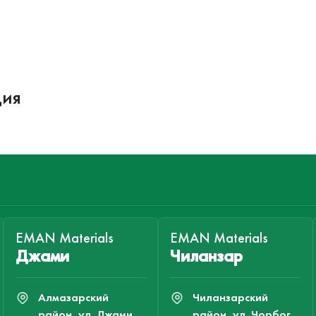
ция
EMAN Materials
EMAN Materials
Джами
Чиланзар
Алмазарский
Чиланзарский
район, ул. Джами,
район, ул. Чорбог,