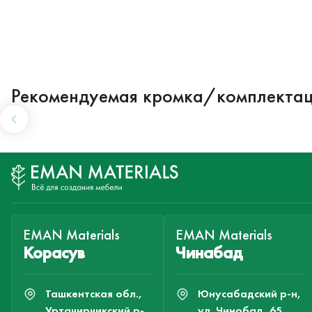
Рекомендуемая кромка/комплекта
EMAN Materials
EMAN Materials
Корасув
Чинабад
Ташкентская обл.,
Юнусабадский р-н,
Уртачирчикский р-
ул. Чинобад, 65.