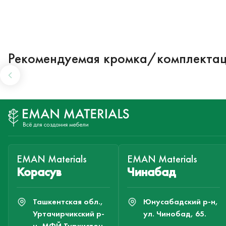
Рекомендуемая кромка/комплекта
EMAN Materials
EMAN Materials
Корасув
Чинабад
Ташкентская обл.,
Юнусабадский р-н,
Уртачирчикский р-
ул. Чинобад, 65.
н, МФЙ Туркистон,