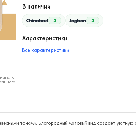
В наличии
Chinobod
3
Jagban
3
Характеристики
Все характеристики
чаться от
еального.
ревесными тонами. Благородный матовый вид создает уютную 