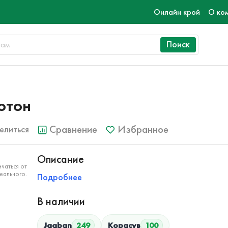
Онлайн крой
О ко
Поиск
ютон
Сравнение
Избранное
елиться
Описание
чаться от
еального.
Подробнее
В наличии
Jagban
249
Корасув
100