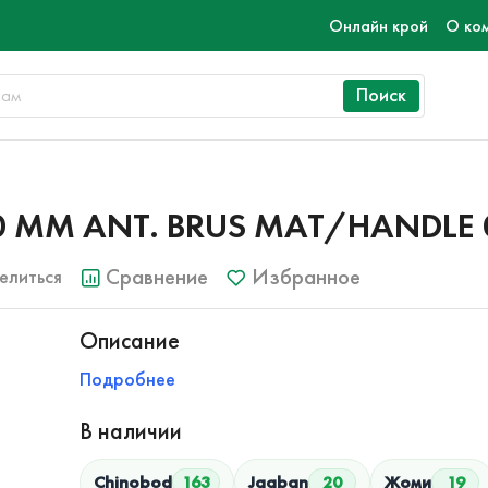
Онлайн крой
О ко
Поиск
20 MM ANT. BRUS MAT/HANDLE
Сравнение
Избранное
елиться
Описание
Подробнее
В наличии
Chinobod
163
Jagban
20
Жоми
19