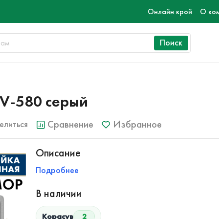
Онлайн крой
О ко
Поиск
V-580 серый
Сравнение
Избранное
елиться
Описание
Подробнее
В наличии
Корасув
2