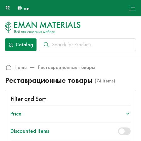
en
Онлайн крой
About Us
Найти специалиста
Catalog
Payment and Delivery
Contacts
Home
Реставрационные товары
Реставрационные товары
(74 items)
Filter and Sort
Price
Discounted Items