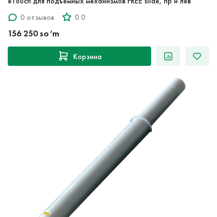
eTouch для подъемных механизмов FREE slide, пр и лев
0 отзывов
0.0
156 250 so‘m
Корзина