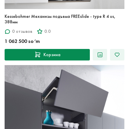
Kessebohmer Механизм подъема FREEslide - type R 4 us,
388мм
0 отзывов
0.0
1 062 500 so‘m
Корзина