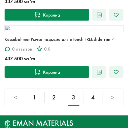
337 500 so‘m
Корзина
Kessebohmer Рычаг подъема для eTouch FREEslide тип P
0 отзывов
0.0
437 500 so‘m
Корзина
<
1
2
3
4
>