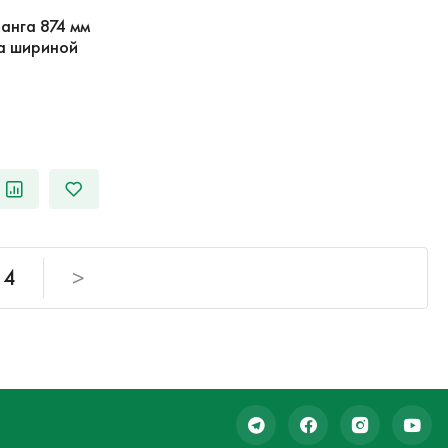
анга 874 мм
да шириной
4
>