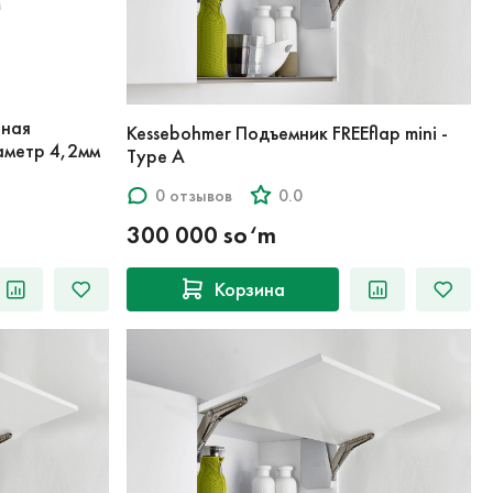
рная
Kessebohmer Подъемник FREEflap mini -
иаметр 4,2мм
Type A
0 отзывов
0.0
300 000 so‘m
Корзина