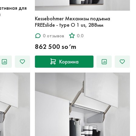
ативная для
я
Kessebohmer Механизм подъема
FREEslide - type O 1 us, 288мм
0 отзывов
0.0
862 500 so‘m
Корзина