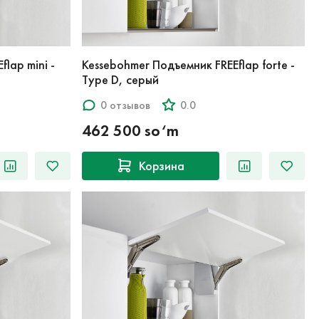
lap mini -
Kessebohmer Подъемник FREEflap forte -
Type D, серый
0 отзывов
0.0
462 500 so‘m
Корзина