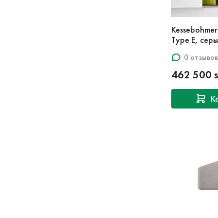
Kessebohmer 
Type E, сер
0 отзывов
462 500 
К