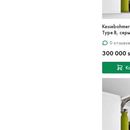
Kessebohmer 
Type B, сер
0 отзывов
300 000 
К