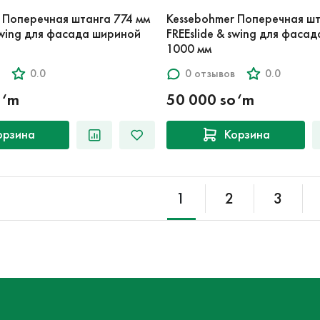
 Поперечная штанга 774 мм
Kessebohmer Поперечная шт
 swing для фасада шириной
FREEslide & swing для фаса
1000 мм
0.0
0 отзывов
0.0
o‘m
50 000 so‘m
орзина
Корзина
1
2
3