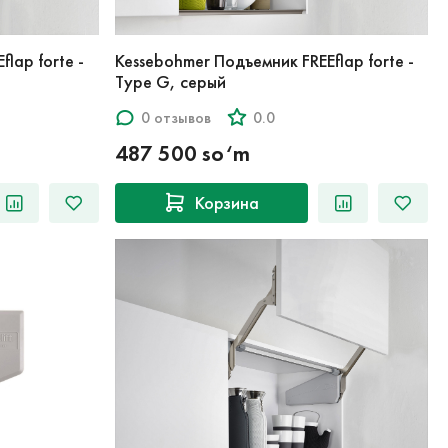
lap forte -
Kessebohmer Подъемник FREEflap forte -
Type G, серый
0 отзывов
0.0
487 500 so‘m
Корзина