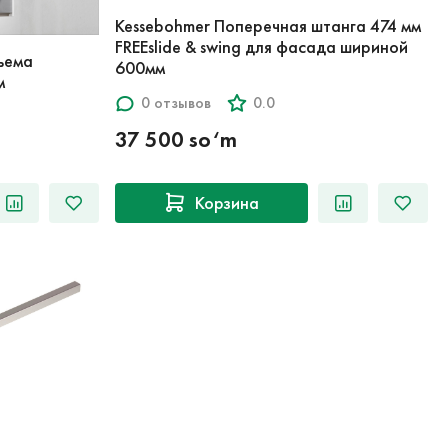
Kessebohmer Поперечная штанга 474 мм
FREEslide & swing для фасада шириной
ъема
600мм
м
0 отзывов
0.0
37 500 so‘m
Корзина