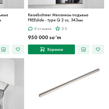
ъема
Kessebohmer Механизм подъема
м
FREEslide - type Q 2 us, 343мм
0 отзывов
0.0
950 000 so‘m
Корзина