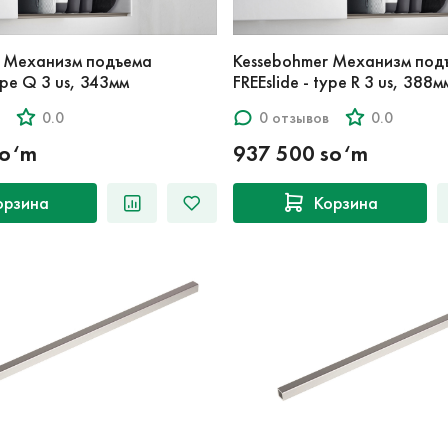
r Механизм подъема
Kessebohmer Механизм под
type Q 3 us, 343мм
FREEslide - type R 3 us, 388м
0.0
0 отзывов
0.0
so‘m
937 500 so‘m
орзина
Корзина