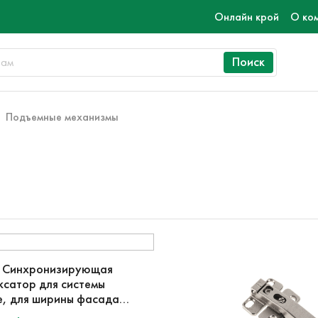
Онлайн крой
О ко
Поиск
Подъемные механизмы
r Синхронизирующая
ксатор для системы
e, для ширины фасада