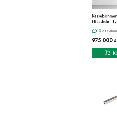
Kessebohme
FREEslide - 
0 отзывов
975 000 
К