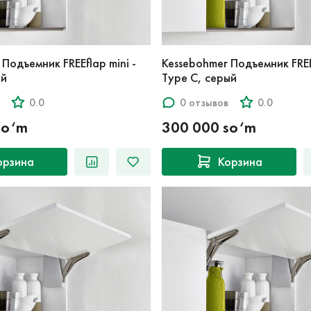
Подъемник FREEflap mini -
Kessebohmer Подъемник FREEf
ый
Type C, серый
0.0
0 отзывов
0.0
so‘m
300 000 so‘m
орзина
Корзина