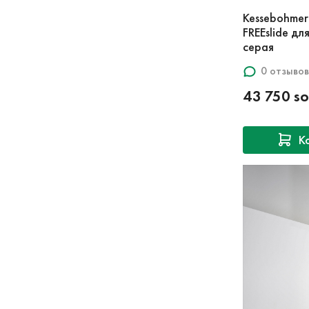
Kessebohme
FREEslide д
серая
0 отзывов
43 750 s
К