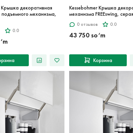
r Крышка декоративная
Kessebohmer Крышка декор
ля подъемного механизма,
механизма FREEswing, сера
0 отзывов
0.0
0.0
43 750 so‘m
o‘m
орзина
Корзина