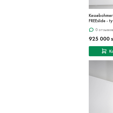
Kessebohme
FREEslide - t
0 отзывов
925 000 
К