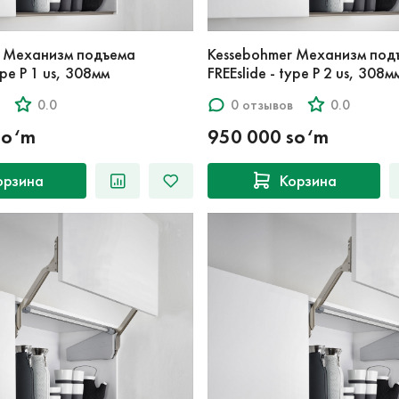
r Механизм подъема
Kessebohmer Механизм под
ype P 1 us, 308мм
FREEslide - type P 2 us, 308м
0.0
0 отзывов
0.0
so‘m
950 000 so‘m
орзина
Корзина