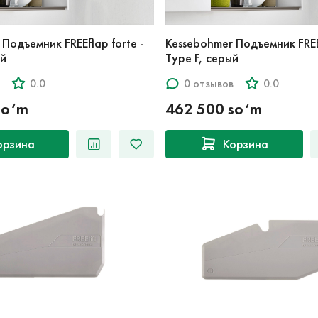
Подъемник FREEflap forte -
Kessebohmer Подъемник FREEf
ый
Type F, серый
0.0
0 отзывов
0.0
so‘m
462 500 so‘m
орзина
Корзина