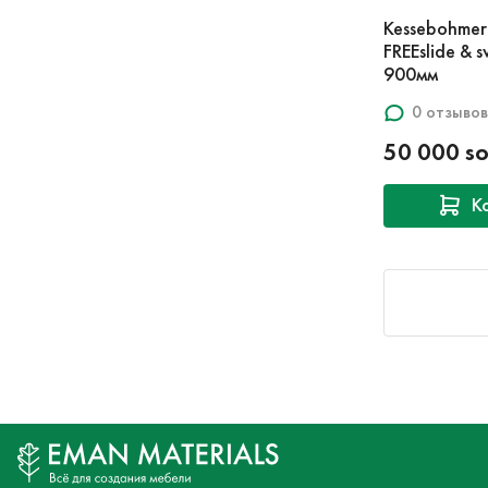
Kessebohmer
FREEslide &
900мм
0 отзывов
50 000 s
К