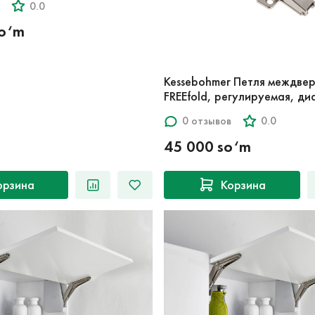
0.0
so‘m
Kessebohmer Петля междве
FREEfold, регулируемая, д
0 отзывов
0.0
45 000 so‘m
орзина
Корзина