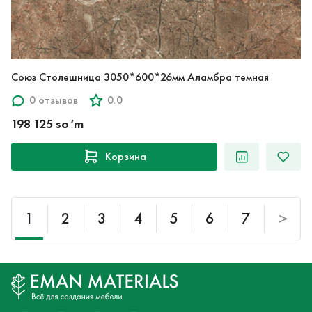
Союз Столешница 3050*600*26мм Аламбра темная
0 отзывов
0.0
198 125 so‘m
Корзина
1
2
3
4
5
6
7
>