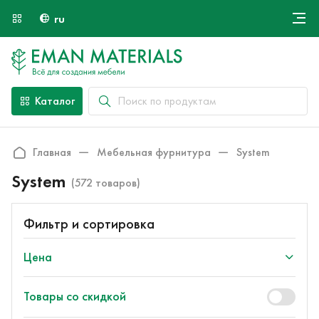
ru
Онлайн крой
О компании
Найти специалиста
Каталог
Оплата и доставка
Контакты
Главная
Мебельная фурнитура
System
System
(572 товаров)
Фильтр и сортировка
Цена
Товары со скидкой