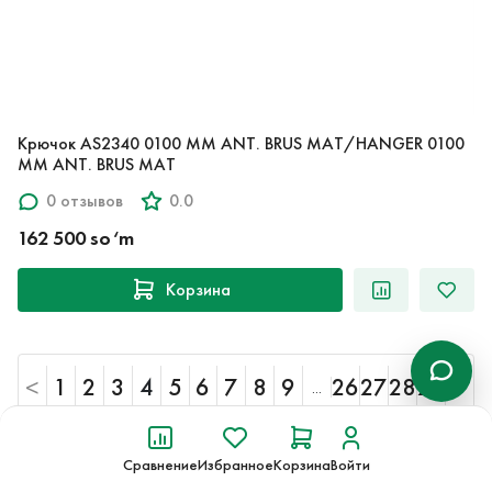
Крючок AS2340 0100 MM ANT. BRUS MAT/HANGER 0100
MM ANT. BRUS MAT
0 отзывов
0.0
162 500 so‘m
Корзина
<
1
2
3
4
5
6
7
8
9
26
27
28
29
>
...
Сравнение
Избранное
Корзина
Войти