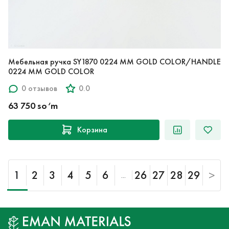
Мебельная ручка SY1870 0224 MM GOLD COLOR/HANDLE
0224 MM GOLD COLOR
0 отзывов
0.0
63 750 so‘m
Корзина
1
2
3
4
5
6
26
27
28
29
>
...