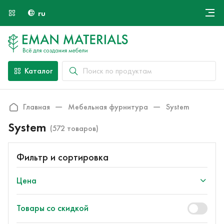
ru
Онлайн крой
О компании
Найти специалиста
Каталог
Оплата и доставка
Контакты
Главная
Мебельная фурнитура
System
System
(572 товаров)
Фильтр и сортировка
Цена
Товары со скидкой