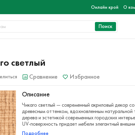
Онлайн крой
О ко
Поиск
го светлый
Сравнение
Избранное
елиться
Описание
Чикаго светлый — современный акриловый декор со
древесным оттенком, вдохновленным натуральной 
дерева и эстетикой современных городских интерье
UV-поверхность придает мебели элегантный внешн
Подробнее