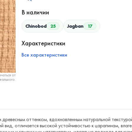
В наличии
Chinobod
25
Jagban
17
Характеристики
Все характеристики
чаться от
еального.
м древесным оттенком, вдохновленным натуральной текстурой
й вид, отличается высокой устойчивостью к царапинам, влаг
онными и каменными материалами, идеально подходя для кух