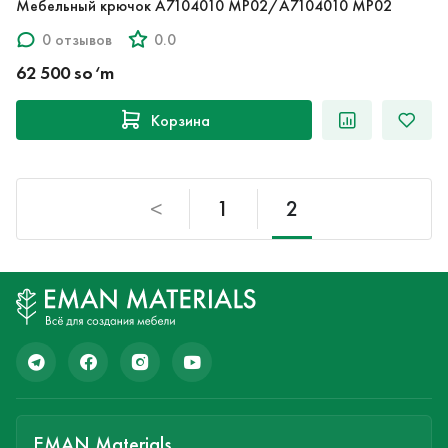
Мебельный крючок A7104010 MP02/A7104010 MP02
0 отзывов
0.0
62 500 so‘m
Корзина
<
1
2
EMAN Materials