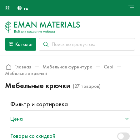
ru
Онлайн крой
О компании
Найти специалиста
Каталог
Оплата и доставка
Контакты
Главная
Мебельная фурнитура
Cebi
Мебельные крючки
Мебельные крючки
(27 товаров)
Фильтр и сортировка
Цена
Товары со скидкой