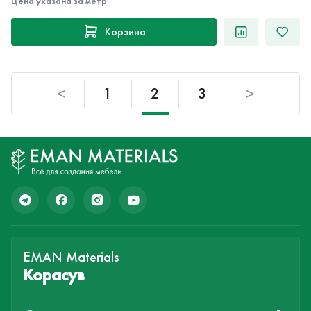
Цена указана за метр
Корзина
<
1
2
3
>
EMAN Materials
Корасув