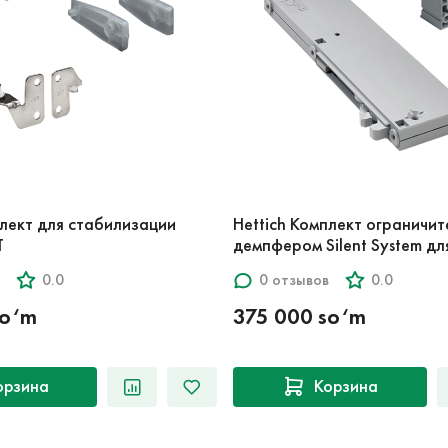
плект для стабилизации
Hettich Комплект ограничит
T
демпфером Silent System д
0.0
0 отзывов
0.0
so‘m
375 000 so‘m
орзина
Корзина