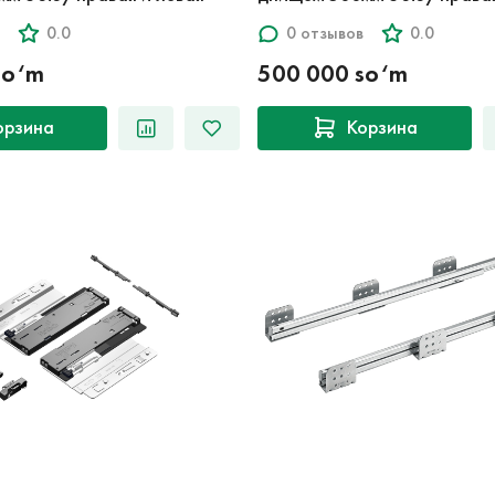
0.0
0 отзывов
0.0
so‘m
500 000 so‘m
орзина
Корзина