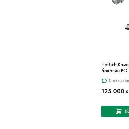
Hettich Ком
боковин BO
0 отзывов
125 000 
К