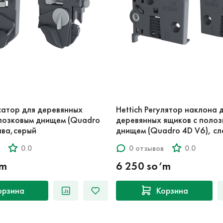
сатор для деревянных
Hettich Регулятор наклона 
олозковым днищем (Quadro
деревянных ящиков с поло
ава,серый
днищем (Quadro 4D V6), сл
0.0
0 отзывов
0.0
‘m
6 250 so‘m
орзина
Корзина