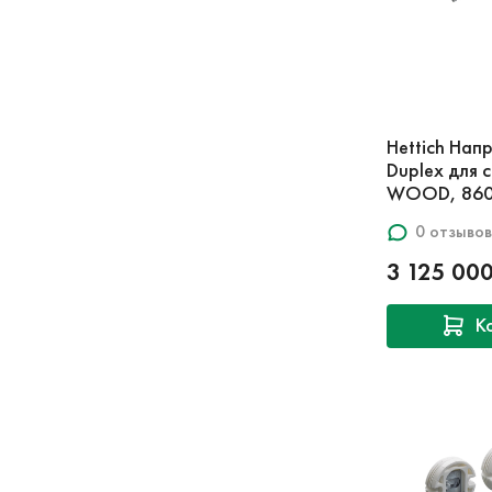
Hettich Нап
Duplex для 
WOOD, 860мм
0 отзывов
3 125 00
К