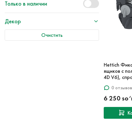
Только в наличии
Декор
Очистить
Hettich Фик
ящиков с п
4D V6), спр
0 отзывов
6 250 so
К