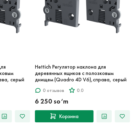
для
Hettich Регулятор наклона для
зковым
деревянных ящиков с полозковым
ева, серый
днищем (Quadro 4D V6),справа, серый
0 отзывов
0.0
6 250 so‘m
Корзина