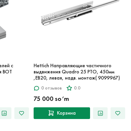
елей с
Hettich Направляющие частичного
ля BOT
выдвижения Quadro 25 PTO, 450мм
,EB20, левая, надв. монтаж( 9099967)
0 отзывов
0.0
75 000 so‘m
Корзина