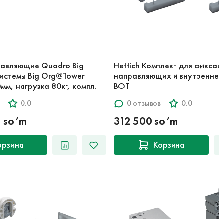
равляющие Quadro Big
Hettich Комплект для фикса
системы Big Org@Tower
направляющих и внутренне
, нагрузка 80кг, компл.
BOT
0.0
0 отзывов
0.0
0 so‘m
312 500 so‘m
орзина
Корзина