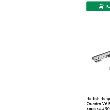
К
Hettich Нап
Quadro V6 
днищем 450м