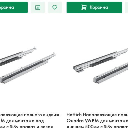
орзина
Корзина
равляющие полного выдвиж.
Hettich Направляющие полн
BM для монтажа под
Quadro V6 BM для монтажа
м с SiSy правая и левая
днищем 500мм с SiSy права