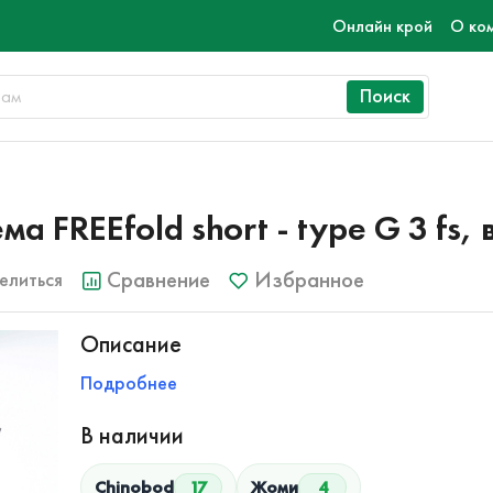
Онлайн крой
О ко
Поиск
FREEfold short - type G 3 fs, 
Сравнение
Избранное
елиться
Описание
Подробнее
В наличии
Chinobod
17
Жоми
4