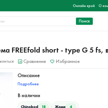
Онлайн крой
О ко
Поиск
FREEfold short - type G 5 fs, 
Сравнение
Избранное
елиться
Описание
Подробнее
В наличии
Chinobod
18
Жоми
4