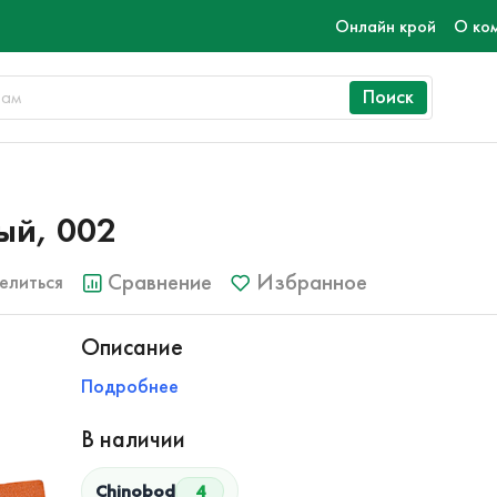
Онлайн крой
О ко
Поиск
ый, 002
Сравнение
Избранное
елиться
Описание
Подробнее
В наличии
Chinobod
4