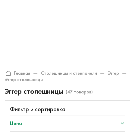
ru
Онлайн крой
О компании
Найти специалиста
Каталог
Оплата и доставка
Контакты
Главная
Столешницы и стенпанели
Эггер
Эггер столешницы
Эггер столешницы
(47 товаров)
Фильтр и сортировка
Цена
Товары со скидкой