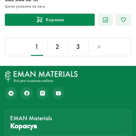
Корзина
1
2
3
>
EMAN Materials
Корасув
Ташкентская обл., Уртачирчикский р-н, МФЙ