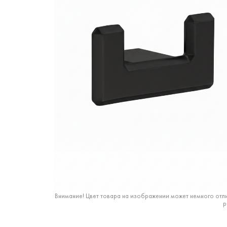
Внимание! Цвет товара на изображении может немного отли
р