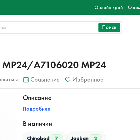
Онлайн крой
О ко
Поиск
0 MP24/A7106020 MP24
Сравнение
Избранное
елиться
Описание
Подробнее
В наличии
Chinobod
7
Jagban
2