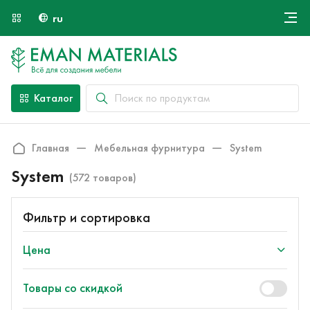
ru
Онлайн крой
О компании
Найти специалиста
Каталог
Оплата и доставка
Контакты
Главная
Мебельная фурнитура
System
System
(572 товаров)
Фильтр и сортировка
Цена
Товары со скидкой