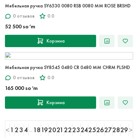
Мебельная ручка SY6530 0080 RSB 0080 MM ROSE BRSHD
0 отзывов
0.0
52 500 so‘m
Корзина
Мебельная ручка SY8545 0480 CR 0480 MM CHRM PLSHD
0 отзывов
0.0
165 000 so‘m
Корзина
<
1
2
3
4
18
19
20
21
22
23
24
25
26
27
28
29
>
...