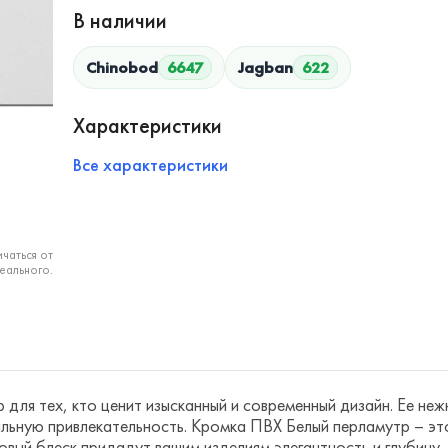
В наличии
Chinobod
6647
Jagban
622
Характеристики
Все характеристики
чаться от
еального.
для тех, кто ценит изысканный и современный дизайн. Ее не
ьную привлекательность. Кромка ПВХ Белый перламутр – это 
овый блеск придадут вашим изделиям элегантность и глубину.