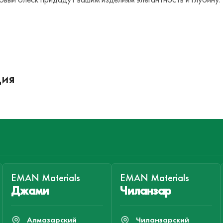
ция
EMAN Materials
EMAN Materials
Джами
Чиланзар
Алмазарский
Чиланзарский