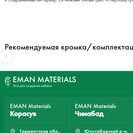
Рекомендуемая кромка/комплекта
EMAN Materials
EMAN Materials
Корасув
Чинабад
Ташкентская обл.,
Юнусабадский р-н,