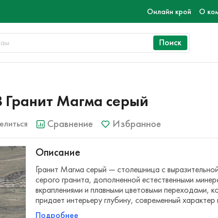
Онлайн крой
О ко
Поиск
8 Гранит Магма серый
Сравнение
Избранное
елиться
Описание
Гранит Магма серый — столешница с выразительно
серого гранита, дополненной естественными мине
вкраплениями и плавными цветовыми переходами, к
придает интерьеру глубину, современный характер
Подробнее