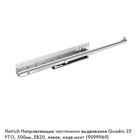
Hettich Направляющие частичного выдвижения Quadro 25
PTO, 500мм ,EB20, левая, надв монт (9099969)