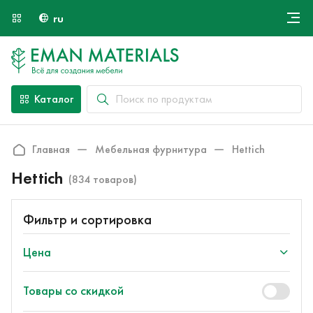
ru
Онлайн крой
О компании
Найти специалиста
Каталог
Оплата и доставка
Контакты
Главная
Мебельная фурнитура
Hettich
Hettich
(834 товаров)
Фильтр и сортировка
Цена
Товары со скидкой