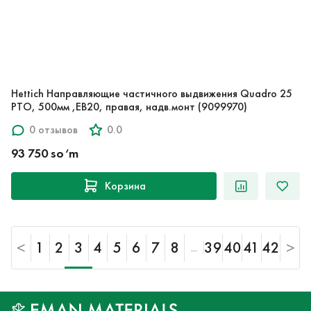
Hettich Направляющие частичного выдвижения Quadro 25
PTO, 500мм ,EB20, правая, надв.монт (9099970)
0 отзывов
0.0
93 750 so‘m
Корзина
<
1
2
3
4
5
6
7
8
39
40
41
42
>
...