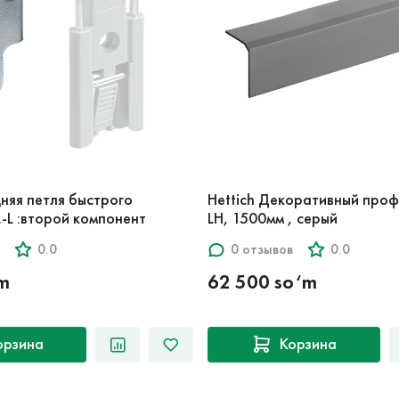
дняя петля быстрого
Hettich Декоративный проф
L :второй компонент
LH, 1500мм , серый
0.0
0 отзывов
0.0
‘m
62 500 so‘m
орзина
Корзина