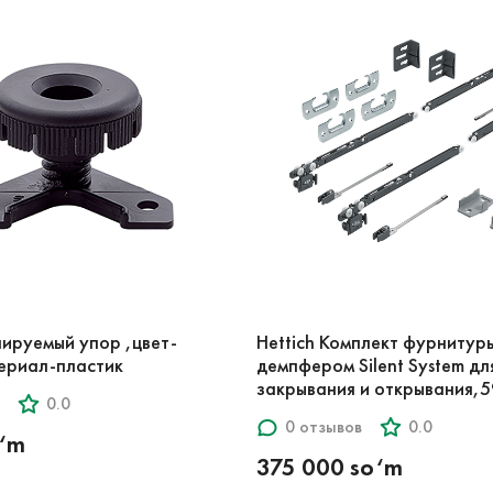
улируемый упор ,цвет-
Hettich Комплект фурнитуры 
ериал-пластик
демпфером Silent System дл
закрывания и открывания,
0.0
0 отзывов
0.0
o‘m
375 000 so‘m