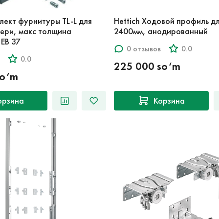
плект фурнитуры TL-L для
Hettich Ходовой профиль д
ери, макс толщина
2400мм, анодированный
EB 37
0 отзывов
0.0
0.0
225 000 so‘m
so‘m
орзина
Корзина