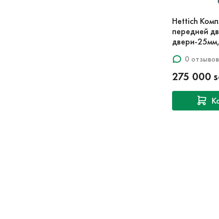
Hettich Ком
передней дв
двери-25мм,
0 отзывов
275 000 
К