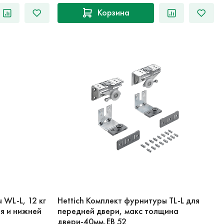
Корзина
 WL-L, 12 кг
Hettich Комплект фурнитуры TL-L для
я и нижней
передней двери, макс толщина
двери-40мм,EB 52