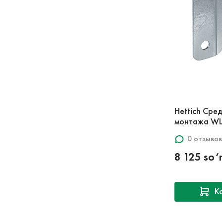
Hettich Сре
монтажа WL-
0 отзывов
8 125 so
К