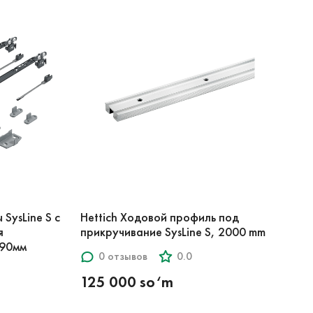
SysLine S с
Hettich Ходовой профиль под
я
прикручивание SysLine S, 2000 mm
590мм
0 отзывов
0.0
125 000 so‘m