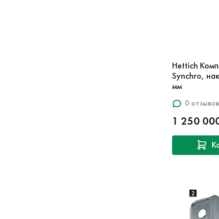
Hettich Ком
Synchro, на
мм
0 отзывов
1 250 00
К