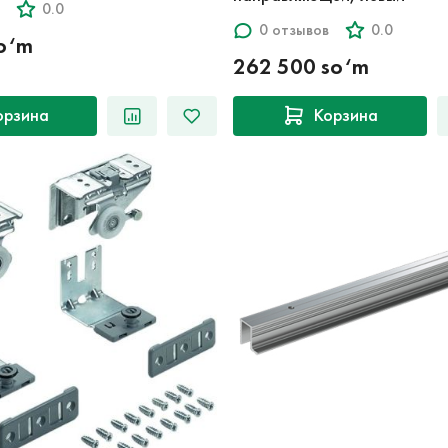
0.0
0 отзывов
0.0
so‘m
262 500 so‘m
орзина
Корзина