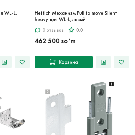
ля WL-L,
Hettich Механизм Pull to move Silent
heavy для WL-L,левый
0 отзывов
0.0
462 500 so‘m
Корзина