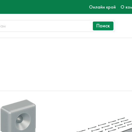
Онлайн крой
О ко
Поиск