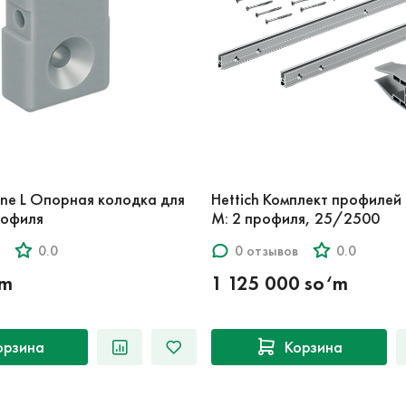
Line L Опорная колодка для
Hettich Комплект профилей д
рофиля
M: 2 профиля, 25/2500
0.0
0 отзывов
0.0
‘m
1 125 000 so‘m
орзина
Корзина