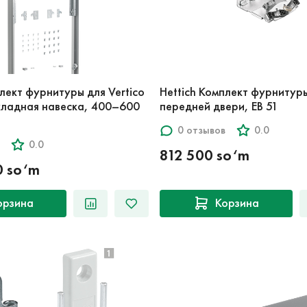
плект фурнитуры для Vertico
Hettich Комплект фурнитуры
кладная навеска, 400–600
передней двери, EB 51
0 отзывов
0.0
0.0
812 500 so‘m
0 so‘m
орзина
Корзина