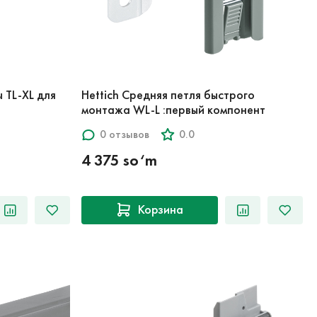
 TL-XL для
Hettich Средняя петля быстрого
монтажа WL-L :первый компонент
0 отзывов
0.0
4 375 so‘m
Корзина