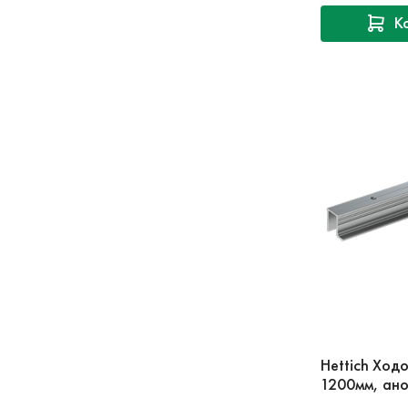
К
Hettich Ход
1200мм, ан