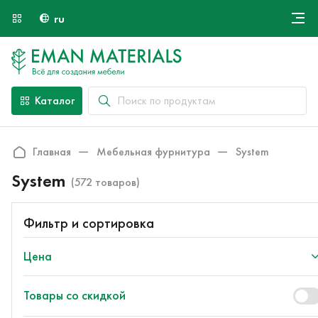
ru
Онлайн крой
О компании
Найти специалиста
Каталог
Оплата и доставка
Контакты
Главная
Мебельная фурнитура
System
System
(572 товаров)
Фильтр и сортировка
Цена
Товары со скидкой