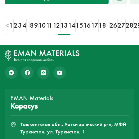
<
1
2
3
4
8
9
10
11
12
13
14
15
16
17
18
26
27
28
2
...
...
EMAN Materials
Корасув
Ташкентская обл., Уртачирчикский р-н, МФЙ
Туркистон, ул. Туркистон, 1