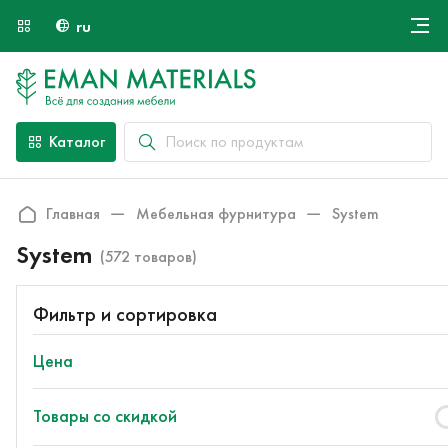
ru
Онлайн крой
О компании
Найти специалиста
Каталог
Оплата и доставка
Контакты
Главная
Мебельная фурнитура
System
System
(572 товаров)
Фильтр и сортировка
Цена
Товары со скидкой