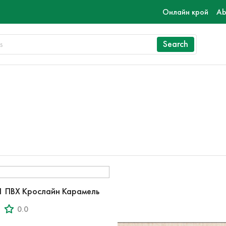
Онлайн крой
Ab
Search
1 ПВХ Крослайн Карамель
0.0