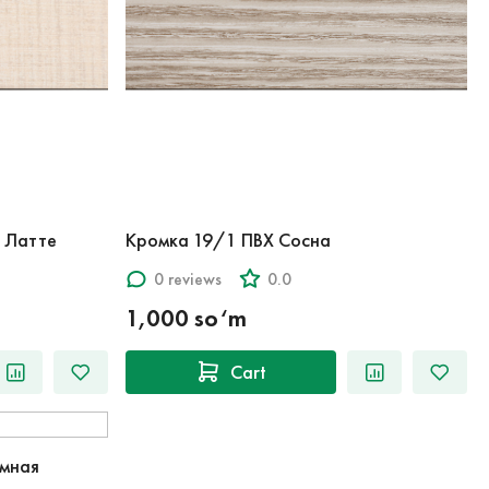
 Латте
Кромка 19/1 ПВХ Сосна
0 reviews
0.0
1,000 so‘m
Cart
емная