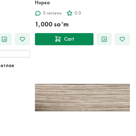
Норка
0 reviews
0.0
1,000 so‘m
Cart
ветлая