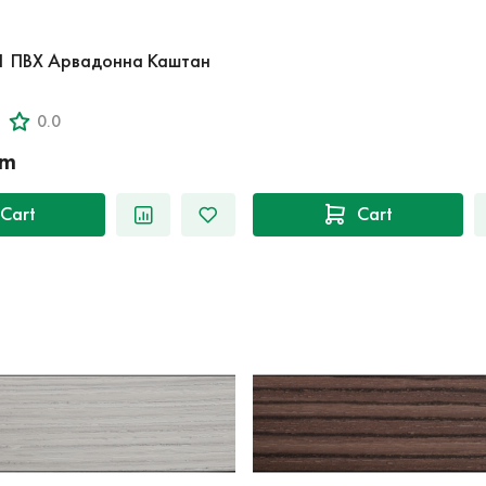
1 ПВХ Арвадонна Каштан
0.0
‘m
Cart
Cart