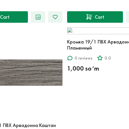
Cart
Cart
Кромка 19/1 ПВХ Арвадон
Пламенный
0 reviews
0.0
1,000 so‘m
1 ПВХ Арвадонна Каштан