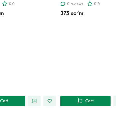
0.0
0 reviews
0.0
‘m
375 so‘m
Cart
Cart