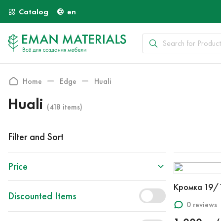
Catalog
en
Home
Edge
Huali
Huali
(418 items)
Filter and Sort
Price
Кромка 19/
Discounted Items
0 reviews