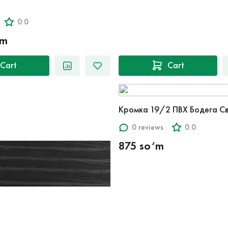
0.0
‘m
Cart
Cart
Кромка 19/2 ПВХ Бодега С
0 reviews
0.0
875 so‘m