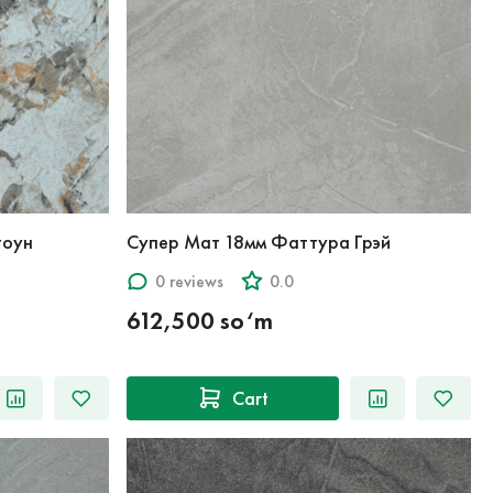
тоун
Супер Мат 18мм Фаттура Грэй
0 reviews
0.0
612,500 so‘m
Cart