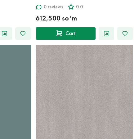
0 reviews
0.0
612,500 so‘m
Cart