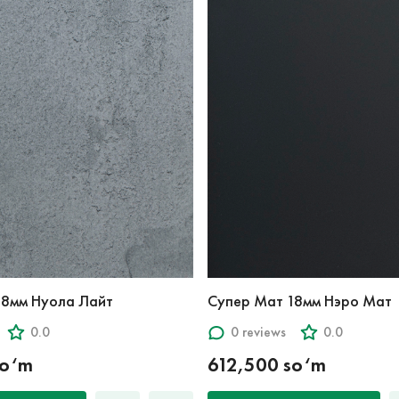
18мм Нуола Лайт
Супер Мат 18мм Нэро Мат
0.0
0 reviews
0.0
so‘m
612,500 so‘m