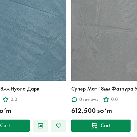
18мм Нуола Дарк
Супер Мат 18мм Фаттура 
0.0
0 reviews
0.0
so‘m
612,500 so‘m
Cart
Cart