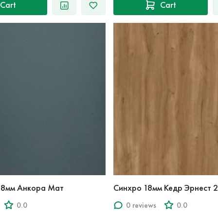
Cart
Cart
18мм Анкора Мат
Синхро 18мм Кедр Эрнест 
0.0
0 reviews
0.0