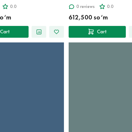
0.0
0 reviews
0.0
so‘m
612,500 so‘m
Cart
Cart