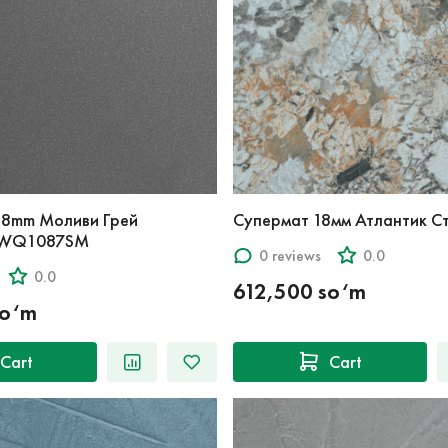
18mm Моливи Грей
Супермат 18мм Атлантик С
 WQ1087SM
0 reviews
0.0
0.0
612,500 so‘m
so‘m
Cart
Cart