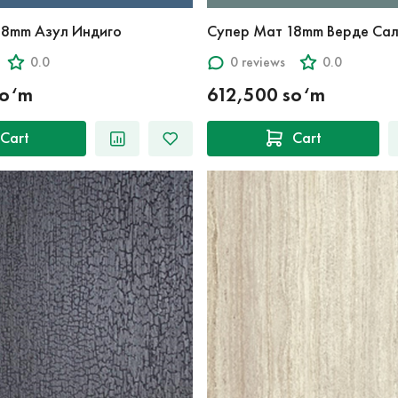
18mm Азул Индиго
Супер Мат 18mm Верде Сал
0.0
0 reviews
0.0
so‘m
612,500 so‘m
Cart
Cart