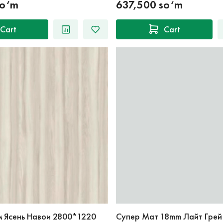
so‘m
637,500 so‘m
Cart
Cart
м Ясень Навои 2800*1220
Супер Мат 18mm Лайт Грей