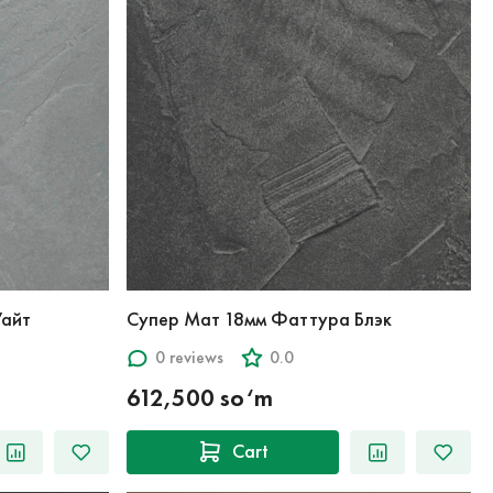
Уайт
Супер Мат 18мм Фаттура Блэк
0 reviews
0.0
612,500 so‘m
Cart