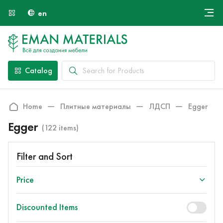
en
Онлайн крой
About Us
Найти специалиста
Catalog
Payment and Delivery
Contacts
Home
Плитные материалы
ЛДСП
Egger
Egger
(122 items)
Filter and Sort
Price
Discounted Items