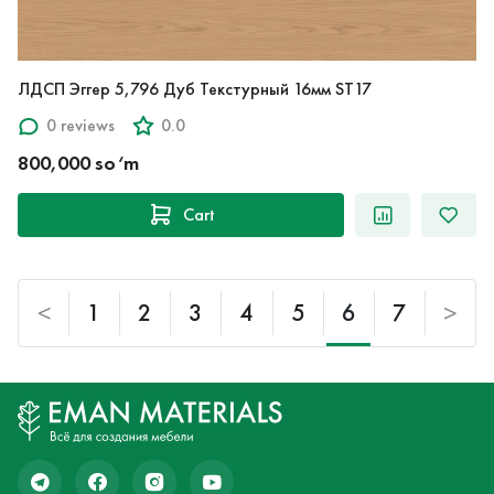
ЛДСП Эггер 5,796 Дуб Текстурный 16мм ST17
0 reviews
0.0
800,000 so‘m
Cart
<
1
2
3
4
5
6
7
>