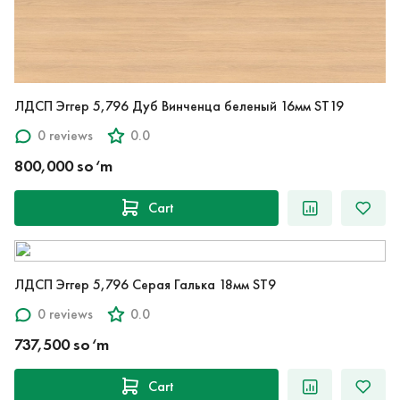
ЛДСП Эггер 5,796 Дуб Винченца беленый 16мм ST19
0 reviews
0.0
800,000 so‘m
Cart
ЛДСП Эггер 5,796 Серая Галька 18мм ST9
0 reviews
0.0
737,500 so‘m
Cart