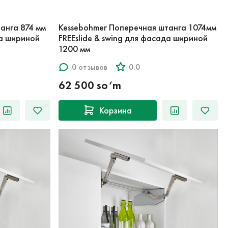
анга 874 мм
Kessebohmer Поперечная штанга 1074мм
да шириной
FREEslide & swing для фасада шириной
1200 мм
0 отзывов
0.0
62 500 so‘m
Корзина