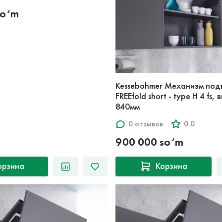
so‘m
Kessebohmer Механизм под
FREEfold short - type H 4 fs,
840мм
0 отзывов
0.0
900 000 so‘m
орзина
Корзина