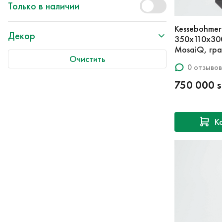
Только в наличии
Kessebohmer
Декор
350x110x300
MosaiQ, гра
Очистить
0 отзывов
750 000 
К