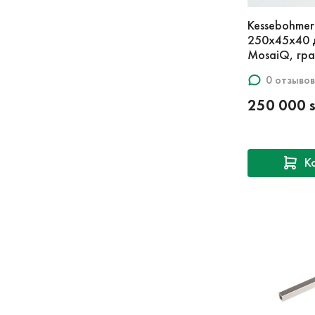
Kessebohmer
250x45x40 
MosaiQ, гр
0 отзывов
250 000 
К