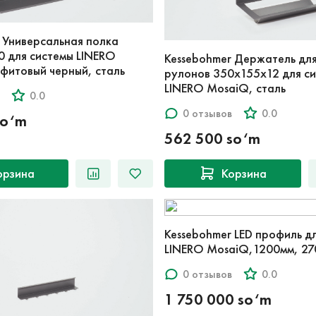
 Универсальная полка
 для системы LINERO
Kessebohmer Держатель дл
фитовый черный, сталь
рулонов 350x155x12 для с
LINERO MosaiQ, сталь
0.0
0 отзывов
0.0
so‘m
562 500 so‘m
орзина
Корзина
Kessebohmer LED профиль д
LINERO MosaiQ,1200мм, 2
0 отзывов
0.0
1 750 000 so‘m