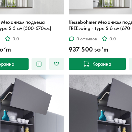
r Механизм подъема
Kessebohmer Механизм под
type S 5 sw (500-670мм)
FREEswing - type S 6 sw (67
0.0
0 отзывов
0.0
so‘m
937 500 so‘m
орзина
Корзина