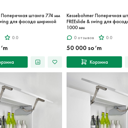
 Поперечная штанга 774 мм
Kessebohmer Поперечная шт
 swing для фасада шириной
FREEslide & swing для фаса
1000 мм
0.0
0 отзывов
0.0
o‘m
50 000 so‘m
орзина
Корзина