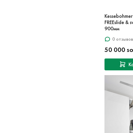
Kessebohmer
FREEslide &
900мм
0 отзывов
50 000 s
К