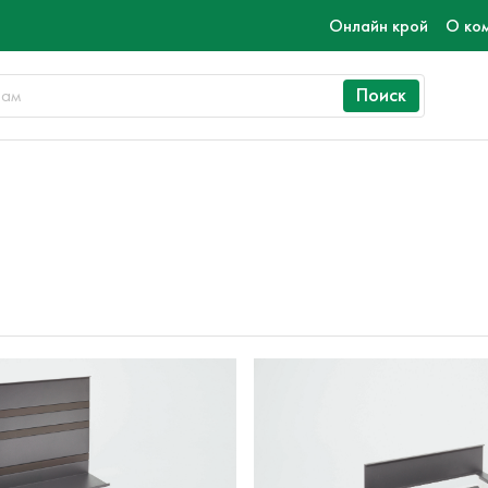
Онлайн крой
О ко
Поиск