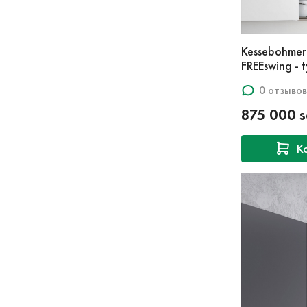
Kessebohme
FREEswing - 
0 отзывов
875 000 
К