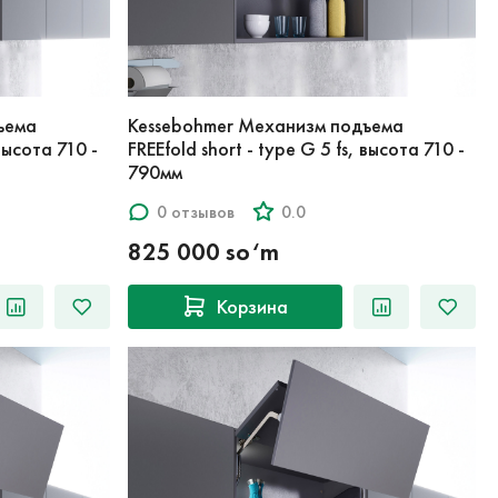
ъема
Kessebohmer Механизм подъема
 высота 710 -
FREEfold short - type G 5 fs, высота 710 -
790мм
0 отзывов
0.0
825 000 so‘m
Корзина