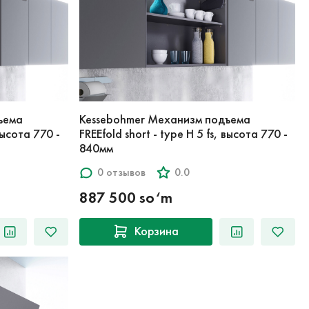
ъема
Kessebohmer Механизм подъема
 высота 770 -
FREEfold short - type H 5 fs, высота 770 -
840мм
0 отзывов
0.0
887 500 so‘m
Корзина