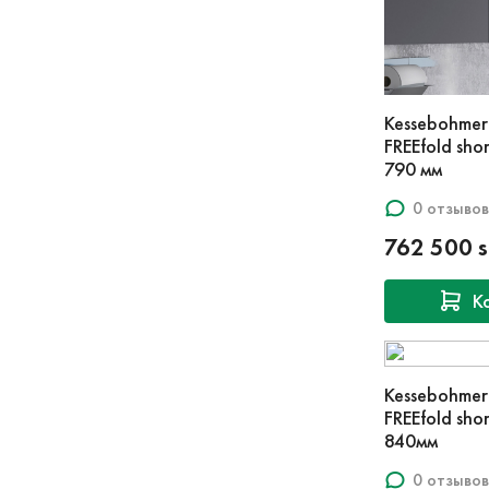
Kessebohme
FREEfold shor
790 мм
0 отзывов
762 500 
К
Kessebohme
FREEfold shor
840мм
0 отзывов