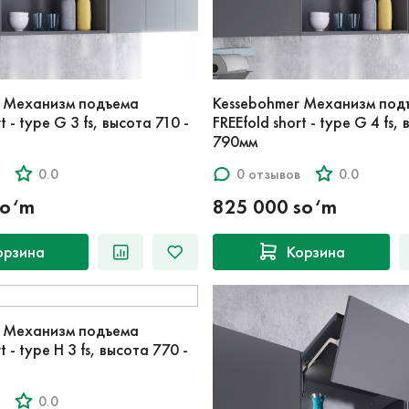
r Механизм подъема
Kessebohmer Механизм под
t - type G 3 fs, высота 710 -
FREEfold short - type G 4 fs,
790мм
0.0
0 отзывов
0.0
so‘m
825 000 so‘m
орзина
Корзина
r Механизм подъема
t - type H 3 fs, высота 770 -
0.0