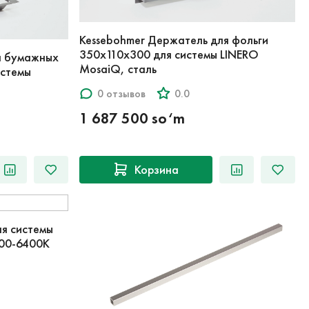
Kessebohmer Держатель для фольги
350x110x300 для системы LINERO
я бумажных
MosaiQ, сталь
истемы
0 отзывов
0.0
1 687 500 so‘m
Корзина
ля системы
700-6400К