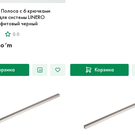
 Полоса с 6 крючками
для системы LINERO
афитовый черный
0.0
so‘m
орзина
Корзина