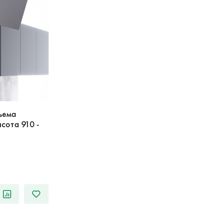
ъема
высота 910 -