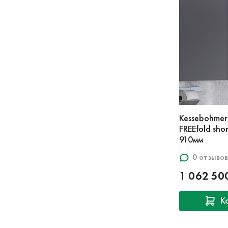
Kessebohme
FREEfold shor
910мм
0 отзывов
1 062 50
К