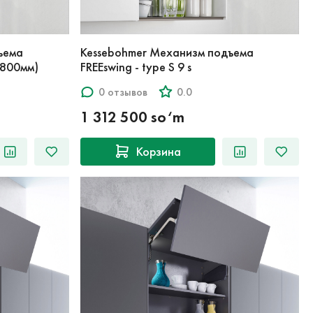
ъема
Kessebohmer Механизм подъема
0-800мм)
FREEswing - type S 9 s
0 отзывов
0.0
1 312 500 so‘m
Корзина