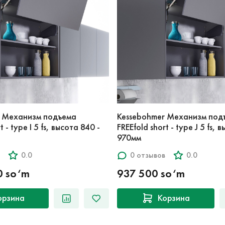
r Механизм подъема
Kessebohmer Механизм под
t - type I 5 fs, высота 840 -
FREEfold short - type J 5 fs, 
970мм
0.0
0 отзывов
0.0
0 so‘m
937 500 so‘m
орзина
Корзина