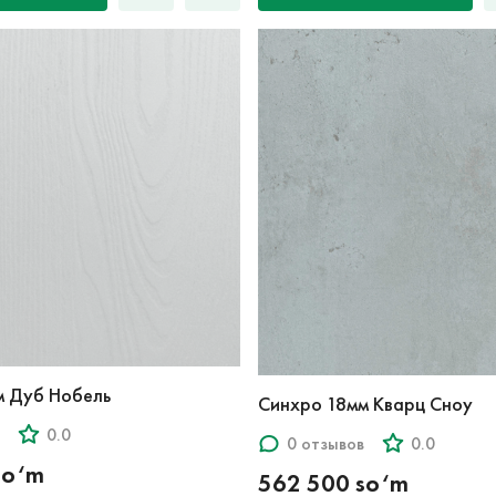
м Дуб Нобель
Синхро 18мм Кварц Сноу
0.0
0 отзывов
0.0
so‘m
562 500 so‘m