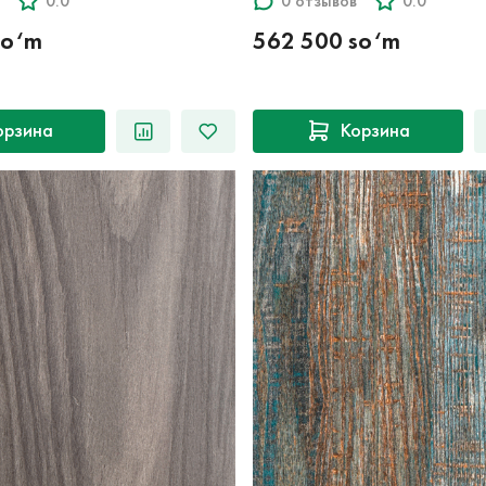
0.0
0 отзывов
0.0
so‘m
562 500 so‘m
орзина
Корзина