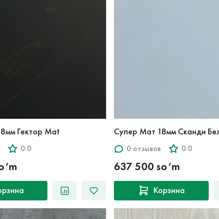
Супер Мат 18мм Гектор Mat
Супер Мат 18мм Сканди
0.0
0 отзывов
0.0
so‘m
637 500 so‘m
орзина
Корзина