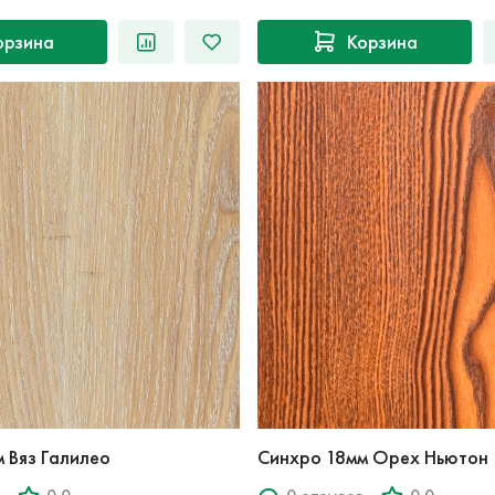
орзина
Корзина
 Вяз Галилео
Синхро 18мм Орех Ньютон