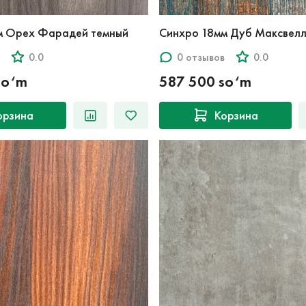
м Орех Фарадей темный
Синхро 18мм Дуб Максвелл
0.0
0 отзывов
0.0
so‘m
587 500 so‘m
орзина
Корзина