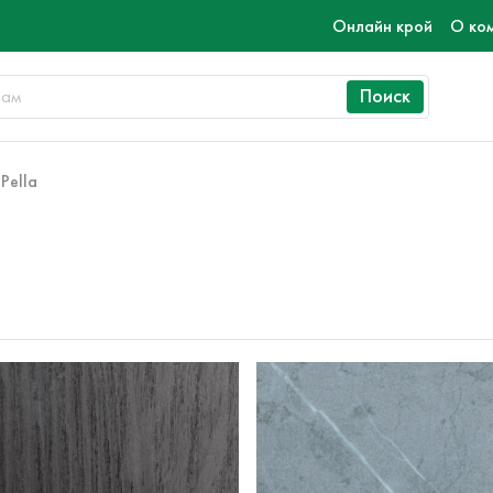
Онлайн крой
О ко
Поиск
 Pella