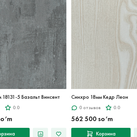
 18131-5 Базальт Винсент
Синхро 18мм Кедр Леон
0.0
0 отзывов
0.0
so‘m
562 500 so‘m
орзина
Корзина