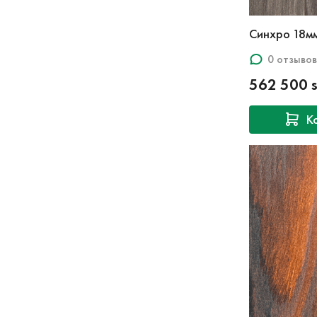
Синхро 18м
0 отзывов
562 500 
К