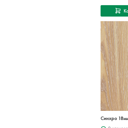
К
Синхро 18мм