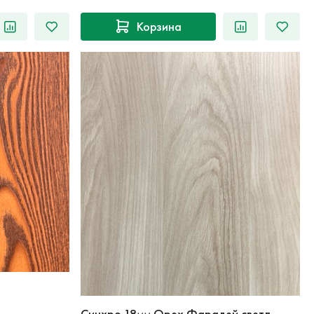
Корзина
Синхро 18мм Орех Фарадей светл